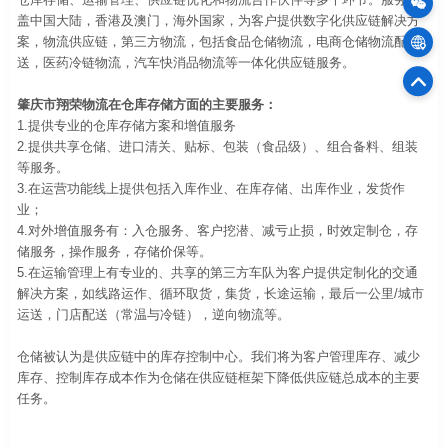
盖中国大陆，香港及澳门，海外国家，为客户提供数字化供应链解决方
案，物流供应链，第三方物流，包括食品仓储物流，电商仓储物流配
物
送，医药冷链物流，汽车快消品物流等一体化供应链服务。
75
肇庆市翔荣物流
在仓库存储方面的主要服务：
官
1.提供专业的仓库存储方案和增值服务
2.提供共享仓储、进口清关、贴标、包装（食品级）、组合备料、组装
等服务。
3.在运营功能线上提供包括入库作业、在库存储、出库作业，发货作
业；
4.对外增值服务有：入仓服务、客户挖潜、减亏止损，时效定制仓，存
储服务，操作服务，存储价保等。
5.在运输管理上有专业的、共享的第三方车队为客户提供定制化的交通
解决方案，如线路运作、循环取货，集货，长途运输，最后一公里/城市
运送，门店配送（常温与冷链），逆向物流等。
仓储被认为是供应链中的库存控制中心。我们将为客户管理库存、减少
库存、控制库存成本作为仓储在供应链框架下降低供应链总成本的主要
任务。