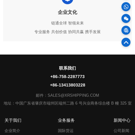
企业文化
100
链通全球 智领未来
物
专业服务 共创价值 协同共赢 携手发展
75
官
联系我们
+86-758-2287773
+86-13413803228
邮件：SALES@XRSHIPPING.COM
地址：中国广东省肇庆市端州区端州二路 6 号兴业商务综合楼 B 幢 325 室
关于我们
业务服务
新闻中心
企业简介
国际货运
公司新闻