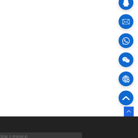
sales@xr
10046
75222
物流
官方